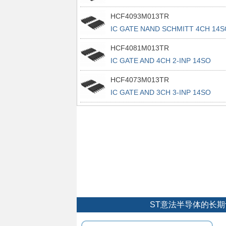
HCF4093M013TR
IC GATE NAND SCHMITT 4CH 14S
HCF4081M013TR
IC GATE AND 4CH 2-INP 14SO
HCF4073M013TR
IC GATE AND 3CH 3-INP 14SO
ST意法半导体的长