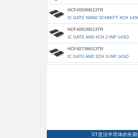
HCF4093M013TR
IC GATE NAND SCHMITT 4CH 14S
HCF4081M013TR
IC GATE AND 4CH 2-INP 14SO
HCF4073M013TR
IC GATE AND 3CH 3-INP 14SO
ST意法半导体的长