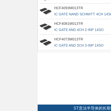
HCF4093M013TR
IC GATE NAND SCHMITT 4CH 14S
HCF4081M013TR
IC GATE AND 4CH 2-INP 14SO
HCF4073M013TR
IC GATE AND 3CH 3-INP 14SO
ST意法半导体的长