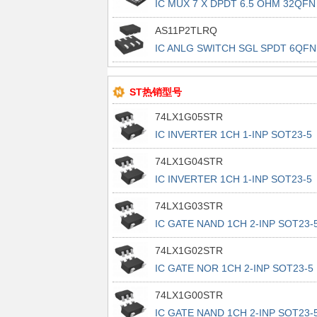
IC MUX 7 X DPDT 6.5 OHM 32QFN
AS11P2TLRQ
IC ANLG SWITCH SGL SPDT 6QFN
ST热销型号
74LX1G05STR
IC INVERTER 1CH 1-INP SOT23-5
74LX1G04STR
IC INVERTER 1CH 1-INP SOT23-5
74LX1G03STR
IC GATE NAND 1CH 2-INP SOT23-
74LX1G02STR
IC GATE NOR 1CH 2-INP SOT23-5
74LX1G00STR
IC GATE NAND 1CH 2-INP SOT23-