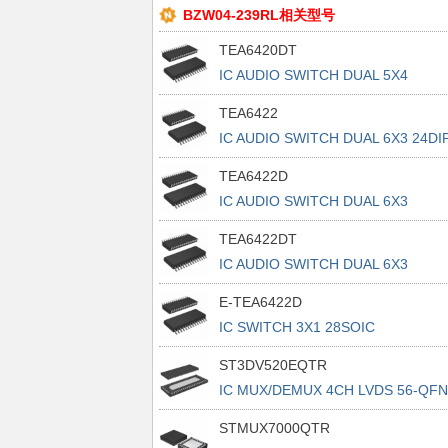
BZW04-239RL相关型号
TEA6420DT
IC AUDIO SWITCH DUAL 5X4
28SOIC
TEA6422
IC AUDIO SWITCH DUAL 6X3 24DI
TEA6422D
IC AUDIO SWITCH DUAL 6X3
28SOIC
TEA6422DT
IC AUDIO SWITCH DUAL 6X3
28SOIC
E-TEA6422D
IC SWITCH 3X1 28SOIC
ST3DV520EQTR
IC MUX/DEMUX 4CH LVDS 56-QFN
STMUX7000QTR